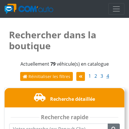
Rechercher dans la
boutique
Actuellement
79
véhicule(s) en catalogue
1
2
3
4
Réinitialiser les filtres
Recherche détaillée
Recherche rapide