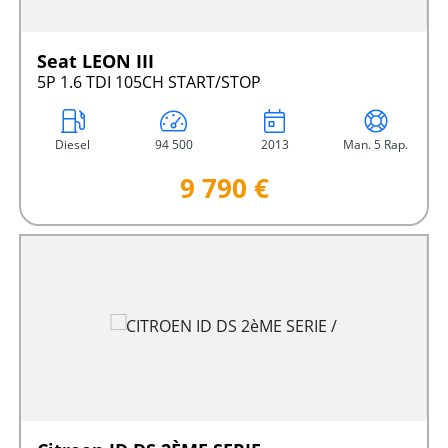
Seat LEON III
5P 1.6 TDI 105CH START/STOP
Diesel
94 500
2013
Man. 5 Rap.
9 790 €