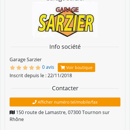
Info société
Garage Sarzier
0 avis
Voir boutique
Inscrit depuis le : 22/11/2018
Contacter
Afficher numéro tel/mobile/fax
150 route de Lamastre
,
07300
Tournon sur
Rhône