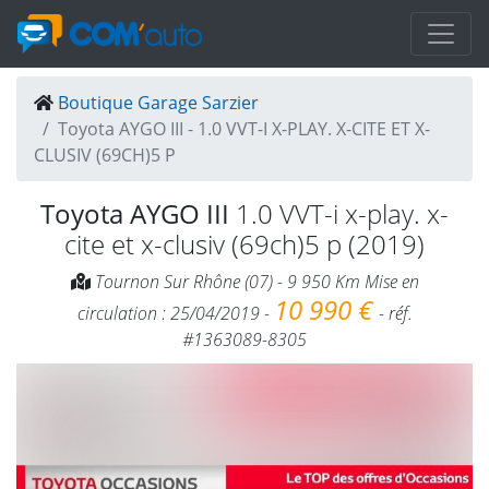
Boutique Garage Sarzier
Toyota AYGO III - 1.0 VVT-I X-PLAY. X-CITE ET X-
CLUSIV (69CH)5 P
Toyota AYGO III
1.0 VVT-i x-play. x-
cite et x-clusiv (69ch)5 p (2019)
Tournon Sur Rhône (07) - 9 950 Km Mise en
10 990 €
circulation : 25/04/2019 -
- réf.
#1363089-8305