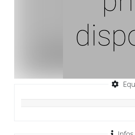
Equ
Infos