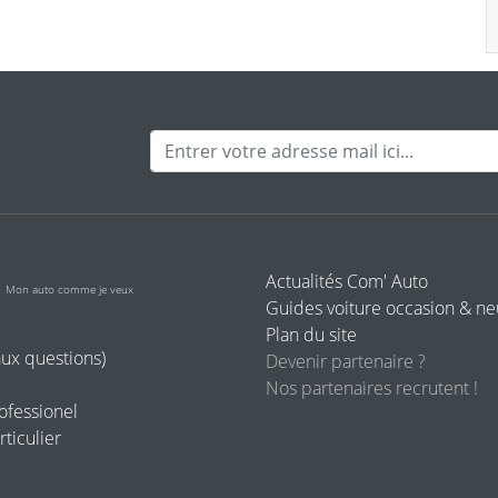
Adresse mail
o
Actualités Com' Auto
Mon auto comme je veux
Guides voiture occasion & n
Plan du site
aux questions)
Devenir partenaire ?
Nos partenaires recrutent !
rofessionel
rticulier