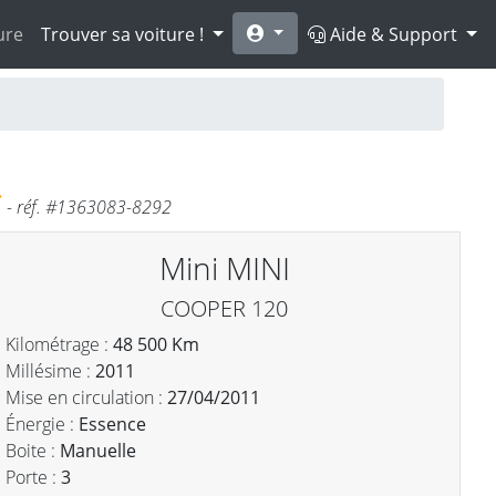
ure
Trouver sa voiture !
Aide & Support
€
- réf. #1363083-8292
Mini MINI
COOPER 120
Kilométrage :
48 500 Km
Millésime :
2011
Mise en circulation :
27/04/2011
Énergie :
Essence
Boite :
Manuelle
Porte :
3