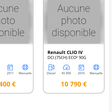
Renault CLIO IV
DCI (75CH) ECO² 90G
2011
Manuelle
Diesel
45 900
2016
Manuelle
400 €
10 790 €