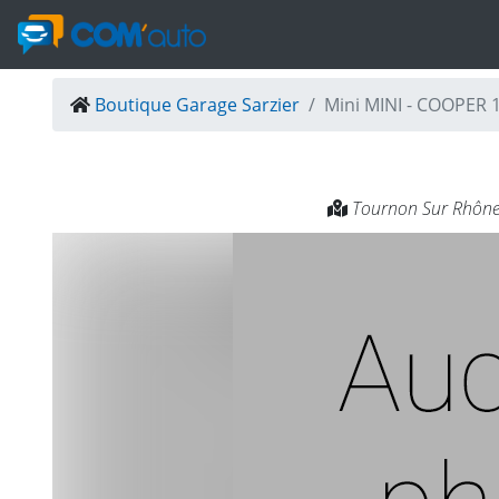
Boutique Garage Sarzier
Mini MINI - COOPER 
Tournon Sur Rhône (