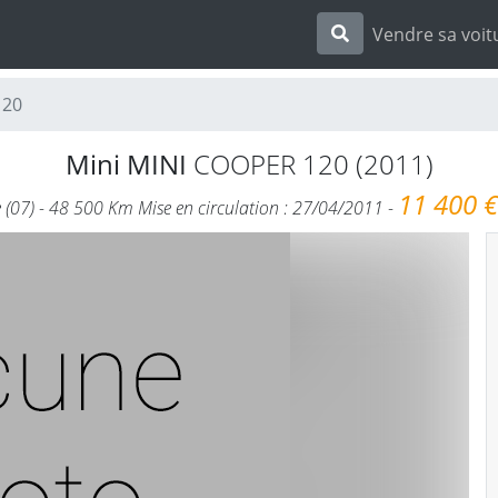
Vendre sa voit
120
Mini MINI
COOPER 120 (2011)
11 400 
07) - 48 500 Km Mise en circulation : 27/04/2011 -