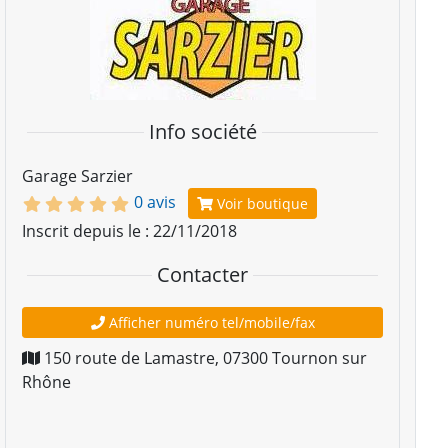
Info société
Garage Sarzier
0 avis
Voir boutique
Inscrit depuis le : 22/11/2018
Contacter
Afficher numéro tel/mobile/fax
150 route de Lamastre
,
07300
Tournon sur
Rhône